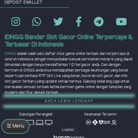
DEPOSIT EWALLET
IDNGG Bandar Slot Gacor Online Terpercaya &
Terbesar Di Indonesia
IDNGG
adalah salah satu daftar situs game online terbaik dan terpercaya di
seluruh indonesia dengan menyediakan banyak permainan menarik yang dapat
dimainkan dengan hanya mendaftarkan 1 ID tergacor anda. Dan dengan
bermain di IDNGG anda bisa mendapatkan berbagai keuntungan yang besar
seperti persentase RTP Slot Live yang besar, bocoran slot gacor, dan info
slot gacor terbaru yang update setiap harinya. Gabung sekarang juga untuk
merasakan sensasi terbaik ketika bermain game online dengan tampilan yang
modern dan fitur desain terbaik.
BACA LEBIH LENGKAP
Dukungan Perangkat :
Keamanan Terjamin :
☰ Menu
Lisensi :