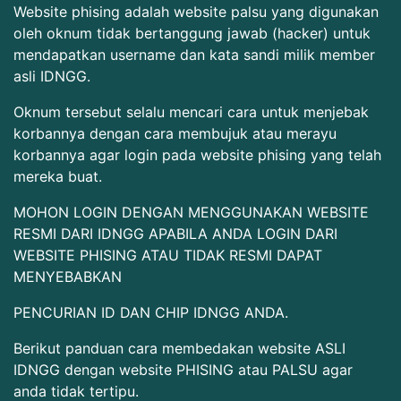
Website phising adalah website palsu yang digunakan
oleh oknum tidak bertanggung jawab (hacker) untuk
mendapatkan username dan kata sandi milik member
asli IDNGG.
Oknum tersebut selalu mencari cara untuk menjebak
korbannya dengan cara membujuk atau merayu
korbannya agar login pada website phising yang telah
mereka buat.
MOHON LOGIN DENGAN MENGGUNAKAN WEBSITE
RESMI DARI IDNGG APABILA ANDA LOGIN DARI
WEBSITE PHISING ATAU TIDAK RESMI DAPAT
MENYEBABKAN
PENCURIAN ID DAN CHIP IDNGG ANDA.
Berikut panduan cara membedakan website ASLI
IDNGG dengan website PHISING atau PALSU agar
anda tidak tertipu.