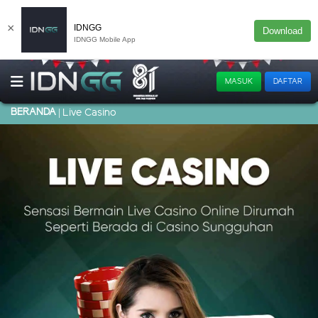
×
IDNGG
Download
IDNGG Mobile App
MASUK
DAFTAR
BERANDA
Live Casino