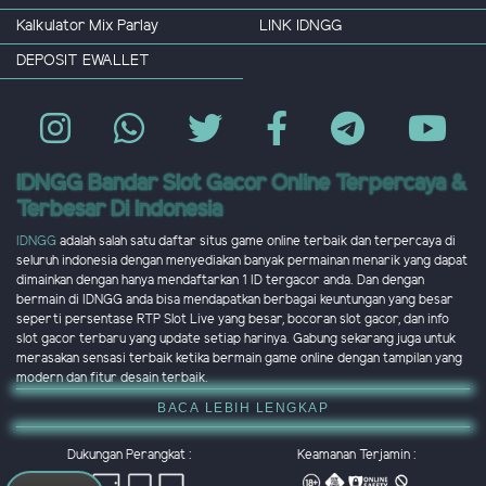
Kalkulator Mix Parlay
LINK IDNGG
DEPOSIT EWALLET
IDNGG Bandar Slot Gacor Online Terpercaya &
Terbesar Di Indonesia
IDNGG
adalah salah satu daftar situs game online terbaik dan terpercaya di
seluruh indonesia dengan menyediakan banyak permainan menarik yang dapat
dimainkan dengan hanya mendaftarkan 1 ID tergacor anda. Dan dengan
bermain di IDNGG anda bisa mendapatkan berbagai keuntungan yang besar
seperti persentase RTP Slot Live yang besar, bocoran slot gacor, dan info
slot gacor terbaru yang update setiap harinya. Gabung sekarang juga untuk
merasakan sensasi terbaik ketika bermain game online dengan tampilan yang
modern dan fitur desain terbaik.
BACA LEBIH LENGKAP
Dukungan Perangkat :
Keamanan Terjamin :