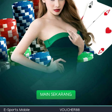
MAIN SEKARANG
E-Sports Mobile
VOUCHER88